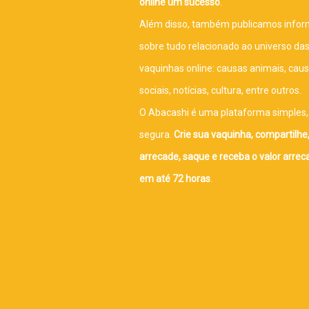
online um sucesso
.
Além disso, também publicamos info
sobre tudo relacionado ao universo da
vaquinhas online: causas animais, cau
sociais, notícias, cultura, entre outros.
O Abacashi é uma plataforma simples, 
segura.
Crie sua vaquinha, compartilhe
arrecade, saque e receba o valor arre
em até 72 horas
.