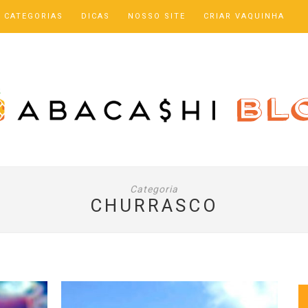
CATEGORIAS
DICAS
NOSSO SITE
CRIAR VAQUINHA
займ с 18 лет
Categoria
CHURRASCO