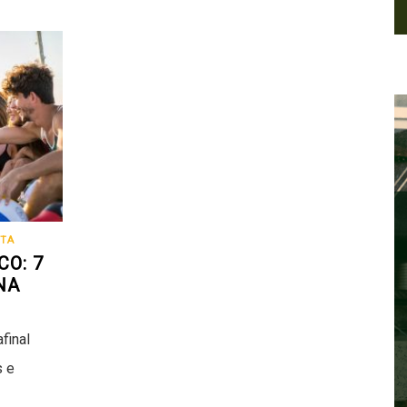
STA
O: 7
NA
final
s e