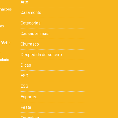
Arte
rmações
Casamento
s
Categorias
sas
Causas animais
fácil e
Churrasco
,
Despedida de solteiro
cadado
Dicas
ESG
ESG
Esportes
Festa
Formatura