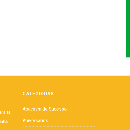
CATEGORIAS
Abacashi de Sucesso
ará as
Aniversários
inha