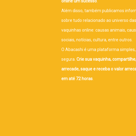
online um sucesso
.
Além disso, também publicamos info
sobre tudo relacionado ao universo da
vaquinhas online: causas animais, cau
sociais, notícias, cultura, entre outros.
O Abacashi é uma plataforma simples, 
segura.
Crie sua vaquinha, compartilhe
arrecade, saque e receba o valor arre
em até 72 horas
.