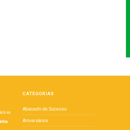
CATEGORIAS
Abacashi de Sucesso
ará as
Aniversários
inha