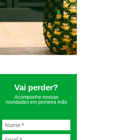
Vai perder?
Acompanhe nossas
novidades em primeira mão