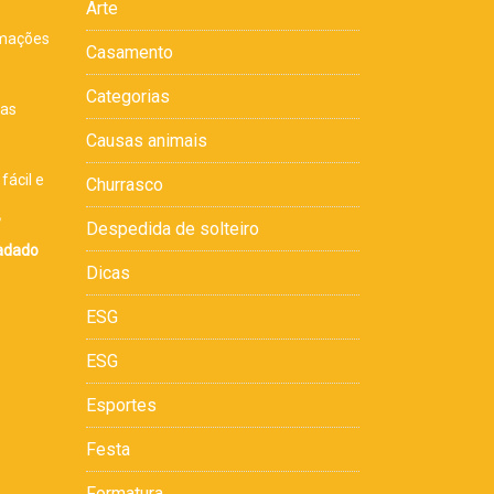
Arte
rmações
Casamento
s
Categorias
sas
Causas animais
fácil e
Churrasco
,
Despedida de solteiro
cadado
Dicas
ESG
ESG
Esportes
Festa
Formatura