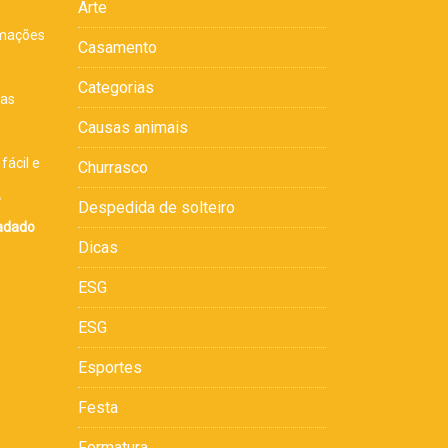
Arte
rmações
Casamento
s
Categorias
sas
Causas animais
fácil e
Churrasco
,
Despedida de solteiro
cadado
Dicas
ESG
ESG
Esportes
Festa
Formatura