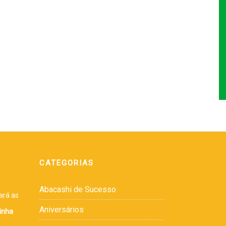
CATEGORIAS
Abacashi de Sucesso
ará as
Aniversários
inha