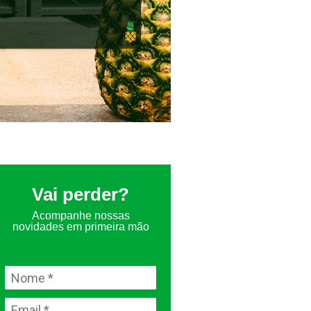
Vai perder?
Acompanhe nossas
novidades em primeira mão