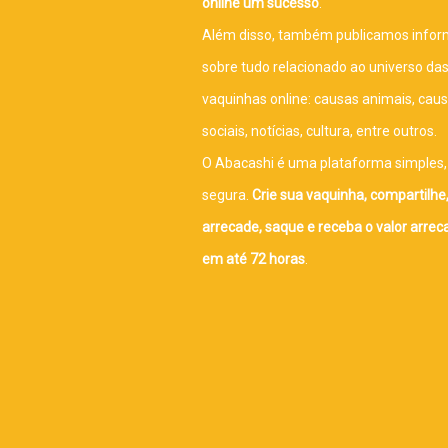
online um sucesso
.
Além disso, também publicamos info
sobre tudo relacionado ao universo da
vaquinhas online: causas animais, cau
sociais, notícias, cultura, entre outros.
O Abacashi é uma plataforma simples, 
segura.
Crie sua vaquinha, compartilhe
arrecade, saque e receba o valor arre
em até 72 horas
.