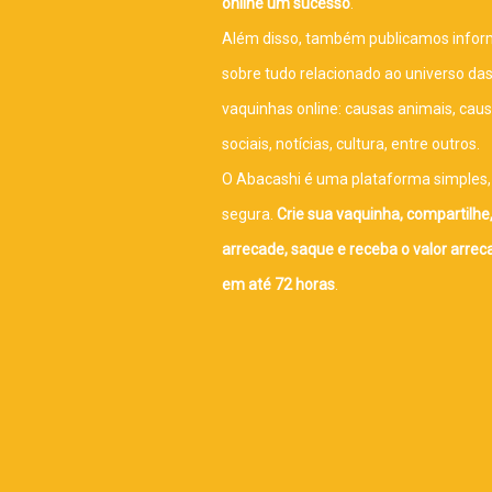
online um sucesso
.
Além disso, também publicamos info
sobre tudo relacionado ao universo da
vaquinhas online: causas animais, cau
sociais, notícias, cultura, entre outros.
O Abacashi é uma plataforma simples, 
segura.
Crie sua vaquinha, compartilhe
arrecade, saque e receba o valor arre
em até 72 horas
.