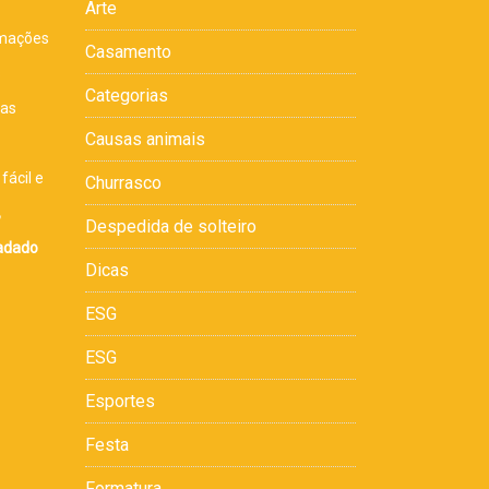
Arte
rmações
Casamento
s
Categorias
sas
Causas animais
fácil e
Churrasco
,
Despedida de solteiro
cadado
Dicas
ESG
ESG
Esportes
Festa
Formatura