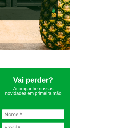
Vai perder?
Acompanhe nossas
novidades em primeira mão