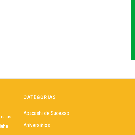
CATEGORIAS
Abacashi de Sucesso
ará as
Aniversários
inha