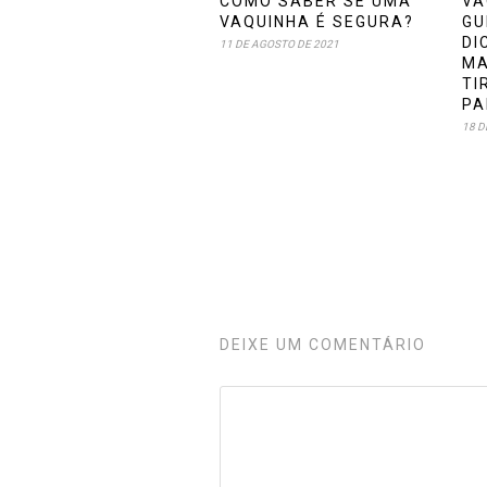
COMO SABER SE UMA
VA
VAQUINHA É SEGURA?
GU
DI
11 DE AGOSTO DE 2021
MA
TI
PA
18 D
DEIXE UM COMENTÁRIO