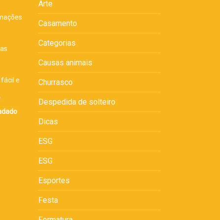
Arte
rmações
Casamento
s
Categorias
sas
Causas animais
fácil e
Churrasco
,
Despedida de solteiro
cadado
Dicas
ESG
ESG
Esportes
Festa
Formatura