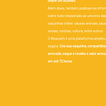
online um sucesso
.
Além disso, também publicamos info
sobre tudo relacionado ao universo da
vaquinhas online: causas animais, cau
sociais, notícias, cultura, entre outros.
O Abacashi é uma plataforma simples, 
segura.
Crie sua vaquinha, compartilhe
arrecade, saque e receba o valor arre
em até 72 horas
.