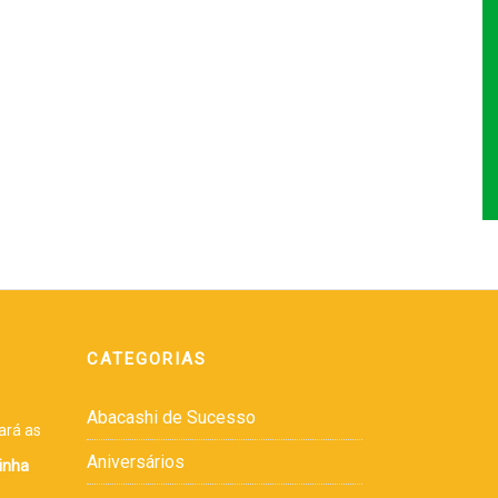
CATEGORIAS
Abacashi de Sucesso
ará as
Aniversários
inha