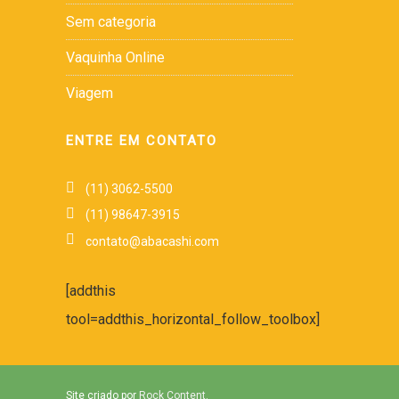
Sem categoria
Vaquinha Online
Viagem
ENTRE EM CONTATO
(11) 3062-5500
(11) 98647-3915
contato@abacashi.com
[addthis
tool=addthis_horizontal_follow_toolbox]
Site criado por
Rock Content
.