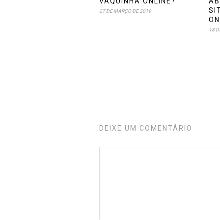
VAQUINHA ONLINE?
AB
SI
27 DE MARÇO DE 2019
ON
18 D
DEIXE UM COMENTÁRIO