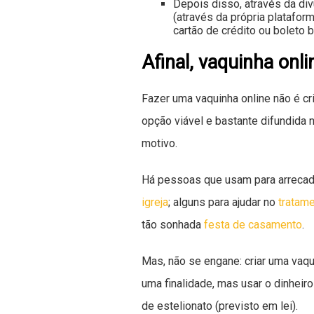
Depois disso, através da di
(através da própria platafo
cartão de crédito ou boleto 
Afinal, vaquinha onlin
Fazer uma vaquinha online não é cri
opção viável e bastante difundida n
motivo.
Há pessoas que usam para arrecad
igreja
; alguns para ajudar no
tratam
tão sonhada
festa de casamento
.
Mas, não se engane: criar uma vaqui
uma finalidade, mas usar o dinheiro
de estelionato (previsto em lei).